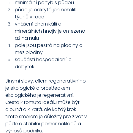
minimální pohyb s půdou
půda je odkrytá jen několik 
týdnů v roce
vnášení chemikálií a 
minerálních hnojiv je omezeno 
až na nulu
pole jsou pestrá na plodiny a 
meziplodiny
součástí hospodaření je 
dobytek.
Jinými slovy, cílem regenerativního 
je ekologické a prostředkem 
ekologického je regenerativní. 
Cesta k tomuto ideálu může být 
dlouhá a klikatá, ale každý krok 
tímto směrem je důležitý pro život v 
půdě a stabilní poměr nákladů a 
výnosů podniku.