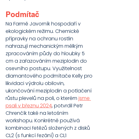
Podmítač
Na Farmě Javorník hospodaří v 
ekologickém režimu. Chemické 
přípravky na ochranu rostlin 
nahrazují mechanickým mělkým 
zpracováním půdy do hloubky 5 
cm a zařazováním meziplodin do 
osevního postupu. Využitelnost 
diamantového podmítače Kelly pro 
likvidaci výdrolu obilovin, 
ukončování meziplodin a potlačení 
růstu plevelů na poli, o kterém 
jsme 
psali v březnu 2024
, potvrdil Petr 
Chrenčík také na letošním 
workshopu. Konkrétně používá 
kombinaci řetězů složených z disků 
CL2 (s funkcí řezání) a CL1 