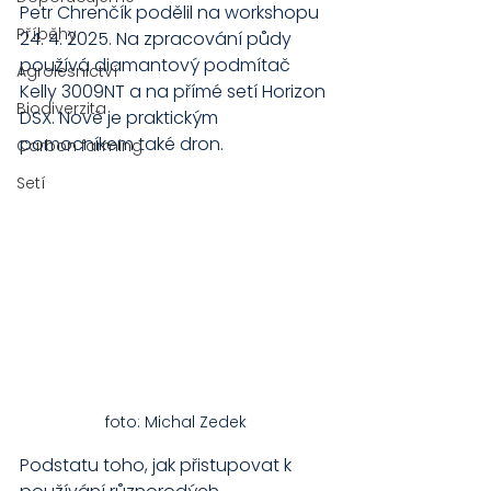
Petr Chrenčík podělil na workshopu 
Příběhy
24. 4. 2025. Na zpracování půdy 
používá diamantový podmítač 
Agrolesnictví
Kelly 3009NT a na přímé setí Horizon 
Biodiverzita
DSX. Nově je praktickým 
pomocníkem také dron.
Carbon farming
Setí
foto: Michal Zedek
Podstatu toho, jak přistupovat k 