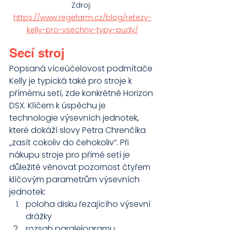
Zdroj: 
https://www.regefarm.cz/blog/retezy-
kelly-pro-vsechny-typy-pudy/
Secí stroj
Popsaná víceúčelovost podmítače 
Kelly je typická také pro stroje k 
přímému setí, zde konkrétně Horizon 
DSX. Klíčem k úspěchu je 
technologie výsevních jednotek, 
které dokáží slovy Petra Chrenčíka 
„zasít cokoliv do čehokoliv”. Při 
nákupu stroje pro přímé setí je 
důležité věnovat pozornost čtyřem 
klíčovým parametrům výsevních 
jednotek:
poloha disku řezajícího výsevní 
drážky
rozsah paralelogramu