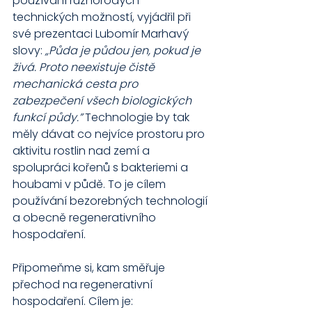
používání různorodých 
technických možností, vyjádřil při 
své prezentaci Lubomír Marhavý 
slovy: 
„Půda je půdou jen, pokud je 
živá. Proto neexistuje čistě 
mechanická cesta pro 
zabezpečení všech biologických 
funkcí půdy.”
 Technologie by tak 
měly dávat co nejvíce prostoru pro 
aktivitu rostlin nad zemí a 
spolupráci kořenů s bakteriemi a 
houbami v půdě. To je cílem 
používání bezorebných technologií 
a obecně regenerativního 
hospodaření.
Připomeňme si, kam směřuje 
přechod na regenerativní 
hospodaření. Cílem je: