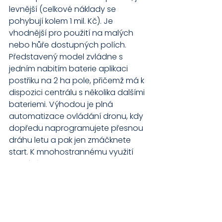
levnější (celkové náklady se 
pohybují kolem 1 mil. Kč). Je 
vhodnější pro použití na malých 
nebo hůře dostupných polích. 
Představený model zvládne s 
jedním nabitím baterie aplikaci 
postřiku na 2 ha pole, přičemž má k 
dispozici centrálu s několika dalšími 
bateriemi. Výhodou je plná 
automatizace ovládání dronu, kdy 
dopředu naprogramujete přesnou 
dráhu letu a pak jen zmáčknete 
start. K mnohostrannému využití 
přispívá možnost instalace 
rozmetadla, takže lze využít např. k 
setí meziplodin. V České republice je 
využití postřikovacích dronů v 
začátcích. Z praxe vyplývá 