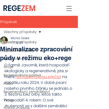
REGE
ZEM
Příspěvek
Všechny příspěvky
Michal Zedek
Všechny příspěvky
1. 7. 2025
Minimalizace zpracování
Zpracování půdy
půdy v režimu eko+rege
Meziplodiny
O Farmě Javorník, která hospodaří 
Stroje
ekologicky a regenerativně, jste si 
Regenerativní pastva
mohli 
na našem blogu přečíst
 na 
začátku roku 2024. V době psaní 
Půda
našeho prvního článku se jednalo o 
Regenerativní zemědělství
3. sezónu bez orby, letos takto 
hospodaří 4.
rokem.
O své 
Vinice
zkušenosti se s dalšími zemědělci 
Doporučujeme