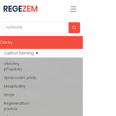
REGE
ZEM
Články
Carbon farming
Všechny
příspěvky
Zpracování půdy
Meziplodiny
Stroje
Regenerativní
pastva