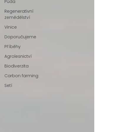
Půda
Regenerativní
zemědělství
Vinice
Doporučujeme
Příběhy
Agrolesnictví
Biodiverzita
Carbon farming
Setí