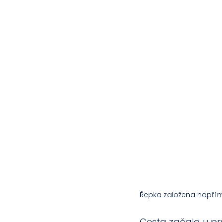
Řepka založena napřím
Cesta začala u prv