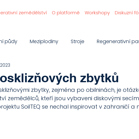
erativní zemědělství
O platformě
Workshopy
Diskuzní f
ní půdy
Meziplodiny
Stroje
Regenerativní pa
. 2023
Vinice
Doporučujeme
Příběhy
Agrolesnict
osklizňových zbytků
klizňovými zbytky, zejména po obilninách, je otázka
ví zemědělců, kteří jsou vybaveni diskovými secími 
rojektu SoilTEQ se nechal inspirovat v zahraničí a n