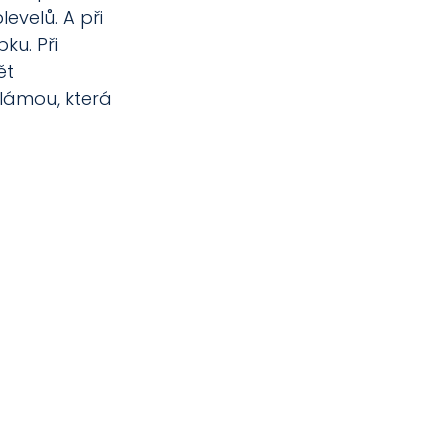
evelů. A při 
u. Při 
ět 
lámou, která 