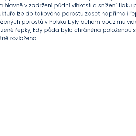
va hlavně v zadržení půdní vlhkosti a snížení tlaku pl
ktuře lze do takového porostu zaset napřímo i řepk
ložených porostů v Polsku byly během podzimu vid
ené řepky, kdy půda byla chráněna položenou s
ktně rozložena. 