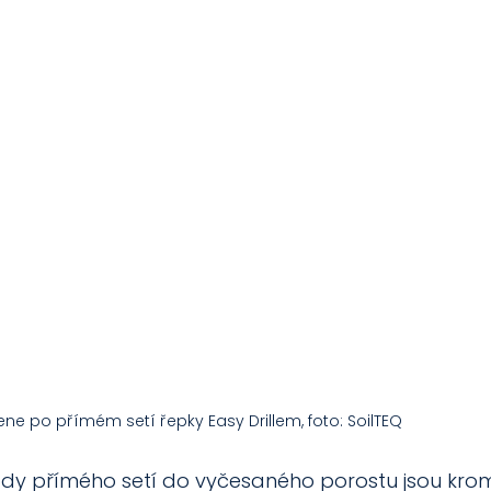
e po přímém setí řepky Easy Drillem, foto: SoilTEQ
y přímého setí do vyčesaného porostu jsou krom