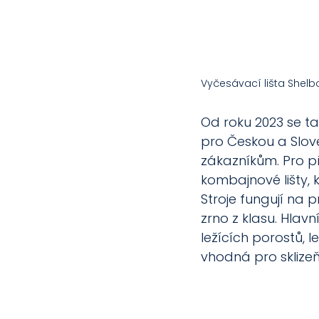
Vyčesávací lišta Shelbo
Od roku 2023 se ta
pro Českou a Slove
zákazníkům. Pro př
kombajnové lišty, 
Stroje fungují na p
zrno z klasu. Hlavn
ležících porostů, l
vhodná pro sklizeň 