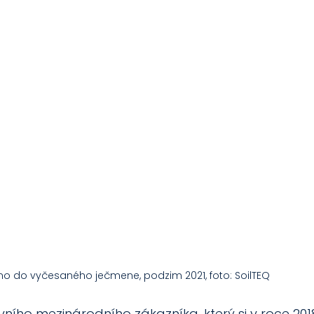
o do vyčesaného ječmene, podzim 2021, foto: SoilTEQ
ního mezinárodního zákazníka, který si v roce 2018 