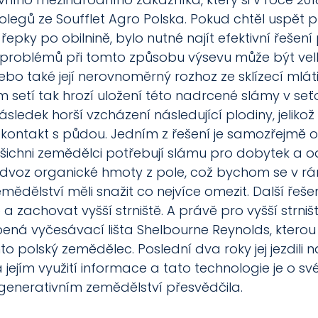
 kolegů ze Soufflet Agro Polska. Pokud chtěl uspět 
 řepky po obilnině, bylo nutné najít efektivní řešení
 problémů při tomto způsobu výsevu může být vel
o také její nerovnoměrný rozhoz ze sklízecí mlátič
setí tak hrozí uložení této nadrcené slámy v seťo
sledek horší vzcházení následující plodiny, jelikož
ontakt s půdou. Jedním z řešení je samozřejmě o
všichni zemědělci potřebují slámu pro dobytek a o
dvoz organické hmoty z pole, což bychom se v rá
ědělství měli snažit co nejvíce omezit. Další řešení j
 a zachovat vyšší strniště. A právě pro vyšší strništ
ná vyčesávací lišta Shelbourne Reynolds, kterou s
nto polský zemědělec. Poslední dva roky jej jezdili 
 a jejím využití informace a tato technologie je o s
generativním zemědělství přesvědčila. 