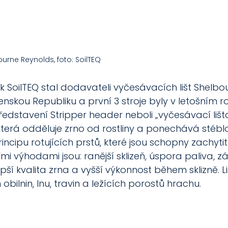
urne Reynolds, foto: SoilTEQ
k SoilTEQ stal dodavateli vyčesávacích lišt Shelbo
nskou Republiku a první 3 stroje byly v letošním 
edstavení Stripper header neboli „vyčesávací lišta
která odděluje zrno od rostliny a ponechává stéblo 
rincipu rotujících prstů, které jsou schopny zachyti
ími výhodami jsou: ranější sklizeň, úspora paliva, 
epší kvalita zrna a vyšší výkonnost během sklizně. Li
obilnin, lnu, travin a ležících porostů hrachu.