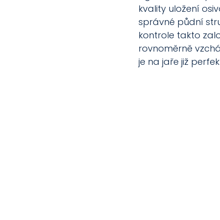
kvality uložení osi
správné půdní stru
kontrole takto za
rovnoměrně vzcház
je na jaře již perfe