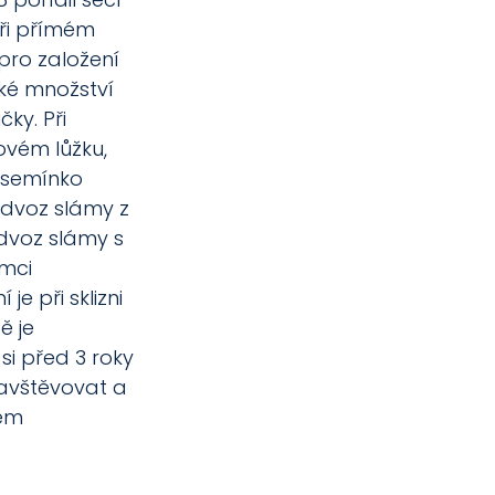
při přímém 
 pro založení 
ké množství 
ky. Při 
vém lůžku, 
 semínko 
dvoz slámy z 
dvoz slámy s 
mci 
e při sklizni 
ě je 
i před 3 roky 
navštěvovat a 
vém 