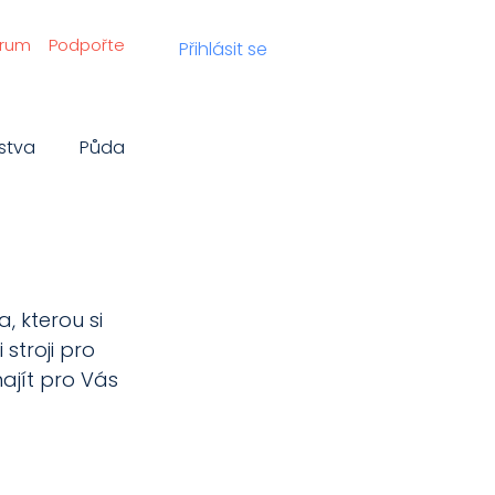
órum
Podpořte
Přihlásit se
stva
Půda
ví
Biodiverzita
, kterou si 
stroji pro 
ajít pro Vás 