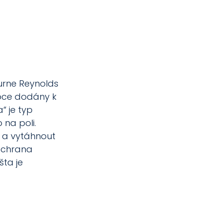
urne Reynolds 
roce dodány k 
“ je typ 
na poli. 
t a vytáhnout 
záchrana 
šta je 