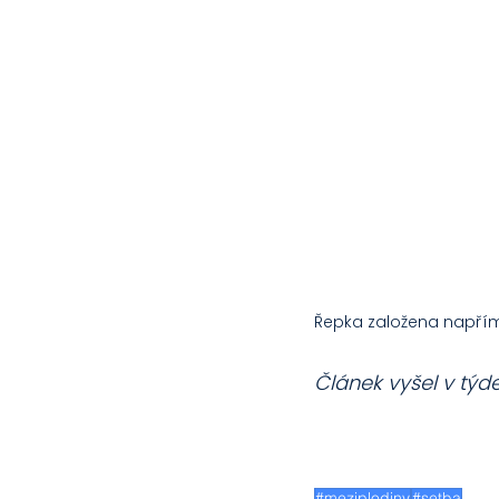
Řepka založena napřímo
Článek vyšel v týd
#meziplodiny
#setba