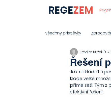
REGE
ZEM
Regen
Všechny příspěvky
Zpracová
Radim Kužel
10. 7
Regenerativní zemědělství
Řešení p
Jak nakládat s pos
Carbon farming
Setí
klade velké množst
přímé setí. Tým z p
efektivní řešení. 