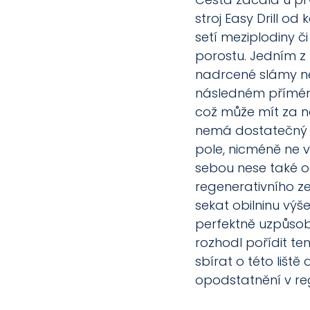
stroj Easy Drill od
setí meziplodiny či
porostu. Jedním z
nadrcené slámy neb
následném přímém 
což může mít za ná
nemá dostatečný k
pole, nicméně ne 
sebou nese také o
regenerativního zem
sekat obilninu výše
perfektně uzpůsobe
rozhodl pořídit te
sbírat o této liště
opodstatnění v re