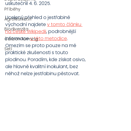
uskutečnil 4. 6. 2025.
Příběhy
Ucelený přehled o jestřabině 
Agrolesnictví
východní najdete 
v tomto článku 
Biodiverzita
na české Wikipedii
, podrobnější 
informace 
v této metodice
. 
Carbon farming
Omezím se proto pouze na mé 
Setí
praktické zkušenosti s touto 
plodinou. Poradím, kde získat osivo, 
ale hlavně kvalitní inokulant, bez 
něhož nelze jestřabinu pěstovat.