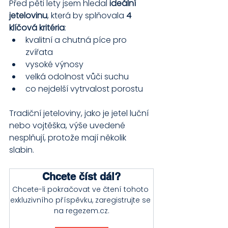
Před pěti lety jsem hledal 
ideální 
jetelovinu
, která by splňovala 
4 
klíčová kritéria
:
kvalitní a chutná píce pro 
zvířata
vysoké výnosy
velká odolnost vůči suchu
co nejdelší vytrvalost porostu
Tradiční jeteloviny, jako je jetel luční 
nebo vojtěška, výše uvedené 
nesplňují, protože mají několik 
slabin. 
Chcete číst dál?
Chcete-li pokračovat ve čtení tohoto 
exkluzivního příspěvku, zaregistrujte se 
na regezem.cz.