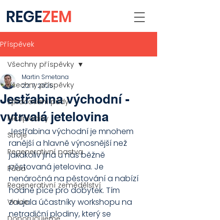
REGE
ZEM
Příspěvek
Všechny příspěvky
Martin Smetana
Všechny příspěvky
22. 7. 2025
Jestřabina východní -
Zpracování půdy
vytrvalá jetelovina
Meziplodiny
Jestřabina východní je mnohem 
Stroje
ranější a hlavně výnosnější než 
Regenerativní pastva
jakákoliv jiná u nás běžně 
pěstovaná jetelovina. Je 
Půda
nenáročná na pěstování a nabízí 
Regenerativní zemědělství
hodně píce pro dobytek. Tím 
zaujala účastníky workshopu na 
Vinice
netradiční plodiny, který se 
Doporučujeme