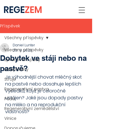
REGE
ZEM
Příspěvek
Všechny příspěvky
Daniel Lunter
Všechny příspěvky
20. 10. 2023
Dobytek ve stáji nebo na
Zpracování půdy
pastvě?
Meziplodiny
Je výhodnější chovat mléčný skot 
Stroje
na pastvě nebo dosahuje lepších 
Regenerativní pastva
výsledků, když je celoročně 
ustájen? Jaké jsou dopady pastvy 
Půda
na mléko a na reprodukční 
Regenerativní zemědělství
vlastnosti?
Vinice
Doporučujeme