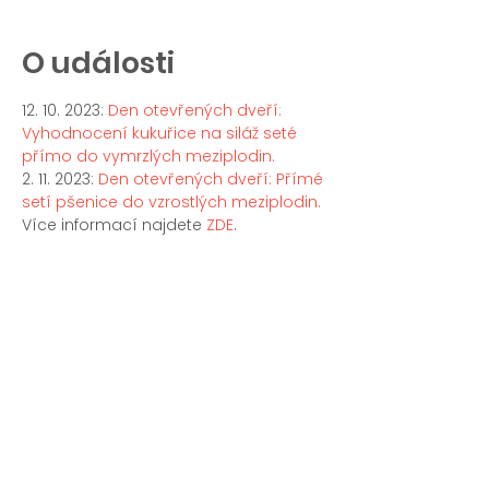
O události
12. 10. 2023: 
Den otevřených dveří: 
Vyhodnocení kukuřice na siláž seté 
přímo do vymrzlých meziplodin.
2. 11. 2023: 
Den otevřených dveří: Přímé 
setí pšenice do vzrostlých meziplodin.
Více informací najdete 
ZDE
.
Sdílet událost
© 2025 Nadace Partnerství