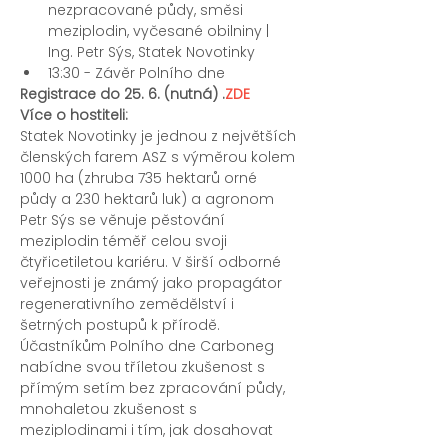
nezpracované půdy, směsi 
meziplodin, vyčesané obilniny | 
Ing. Petr Sýs, Statek Novotinky
13:30 - Závěr Polního dne
Registrace do 25. 6. (nutná) 
.
ZDE
Více o hostiteli:
Statek Novotinky je jednou z největších 
členských farem ASZ s výměrou kolem 
1000 ha (zhruba 735 hektarů orné 
půdy a 230 hektarů luk) a agronom 
Petr Sýs se věnuje pěstování 
meziplodin téměř celou svoji 
čtyřicetiletou kariéru. V širší odborné 
veřejnosti je známý jako propagátor 
regenerativního zemědělství i 
šetrných postupů k přírodě.
Účastníkům Polního dne Carboneg 
nabídne svou tříletou zkušenost s 
přímým setím bez zpracování půdy, 
mnohaletou zkušenost s 
meziplodinami i tím, jak dosahovat 