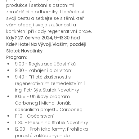
produkce i setkání s ostatními 
zemědělci a odborníky. Ulehčete si 
svoji cestu a setkejte se s těmi, kteří 
vám předají svoje zkušenosti a 
konkrétní příklady regenerativní praxe.
Kdy? 27. června 2024, 9–13:30 hod
Kde? Hotel Na Vývoji, Vlašim; později 
Statek Novotinky
Program:
9:00 - Registrace účastníků
9:30 - Zahájení a přivítání
9:40 - Tříleté zkušenosti s 
regenerativním zemědělstvím | 
Ing. Petr Sýs, Statek Novotinky
10:55 - Uhlíkový program 
Carboneg | Michal Jonák, 
specialista projektu Carboneg
11:10 - Občerstvení
11:30 - Přesun na Statek Novotinky
12:00 - Prohlídka farmy: Prohlídka 
porostů zakládaných do 