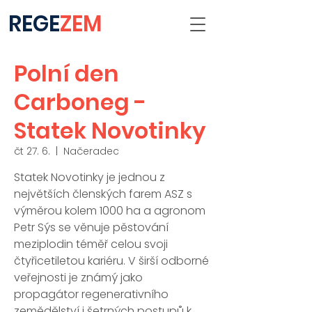
REGE
ZEM
Polní den
Carboneg -
Statek Novotinky
čt 27. 6.
  |  
Načeradec
Statek Novotinky je jednou z
největších členských farem ASZ s
výměrou kolem 1000 ha a agronom
Petr Sýs se věnuje pěstování
meziplodin téměř celou svoji
čtyřicetiletou kariéru. V širší odborné
veřejnosti je známý jako
propagátor regenerativního
zemědělství i šetrných postupů k