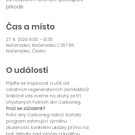
přírodě.
Čas a místo
27. 6. 2024 9:00 – 13:30
Načeradec, Načeradec 1, 257 65
Načeradec, Česko
O události
Přijďte se inspirovat a učit od 
ostatních regenerativních zemědělců!
Srdečně vás zveme na druhý ze tří 
chystaných Polních dní Carboneg.
Proč se zúčastnit?
Polní dny Carboneg nabízí bohatý 
program zahrnující výměnu 
zkušeností, konkrétní ukázky přímo na 
poli, debaty nad výnosy a kvalitou 