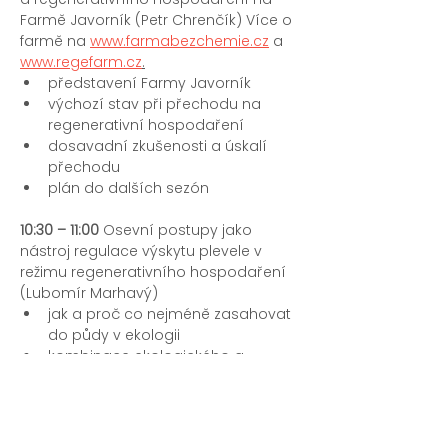
Farmě Javorník (Petr Chrenčík) 
Více o 
farmě na 
www.farmabezchemie.cz
 a 
www.regefarm.cz
.
představení Farmy Javorník
výchozí stav při přechodu na 
regenerativní hospodaření
dosavadní zkušenosti a úskalí 
přechodu
plán do dalších sezón
10:30 – ⁠⁠⁠⁠⁠⁠11:00
 Osevní postupy jako 
nástroj regulace výskytu plevele v 
režimu regenerativního hospodaření 
(Lubomír Marhavý)
jak a proč co nejméně zasahovat 
do půdy v ekologii
kombinace ekologického a 
regenerativního zemědělství
osevní postupy s využitím 
meziplodin