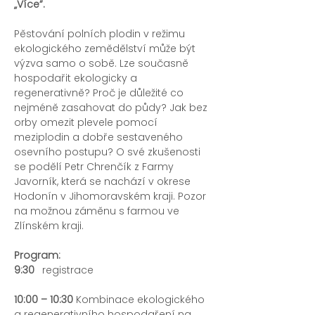
„Více”.
Pěstování polních plodin v režimu 
ekologického zemědělství může být 
výzva samo o sobě. Lze současně 
hospodařit ekologicky a 
regenerativně? Proč je důležité co 
nejméně zasahovat do půdy? Jak bez 
orby omezit plevele pomocí 
meziplodin a dobře sestaveného 
osevního postupu? O své zkušenosti 
se podělí Petr Chrenčík z Farmy 
Javorník, která se nachází v okrese 
Hodonín v Jihomoravském kraji. Pozor 
na možnou záměnu s farmou ve 
Zlínském kraji.
Program:
9:30
	registrace
10:00 – ⁠⁠⁠⁠⁠⁠10:30
 Kombinace ekologického 
a regenerativního hospodaření na 